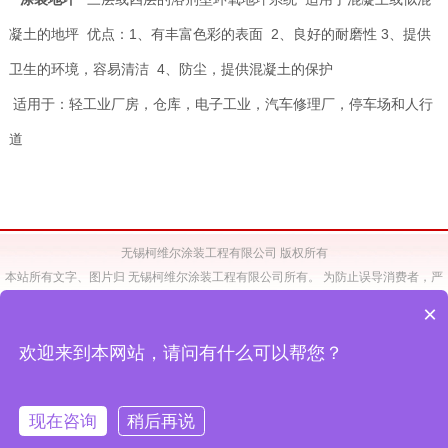
凝土的地坪 优点：1、有丰富色彩的表面 2、良好的耐磨性 3、提供
卫生的环境，容易清洁 4、防尘，提供混凝土的保护
适用于：轻工业厂房，仓库，电子工业，汽车修理厂，停车场和人行
道
无锡柯维尔涂装工程有限公司 版权所有
本站所有文字、图片归 无锡柯维尔涂装工程有限公司所有。 为防止误导消费者，严
禁非本公司分销体系未经本公司同意擅自下载、 转载用于非柯维尔涂装工程有限公司
×
的网页、宣传册。
如有违规，本公司将诉之法律。 Copyright (C)2017 Wuxi Carewel Paints
欢迎来到本网站，请问有什么可以帮您？
Engineering Co.,Ltd.All Rights Reserved.
备案号：
苏ICP备11040760号-1
无锡网站制作
：
无锡和诚科技
免责声明
现在咨询
稍后再说
苏公网安备 32021402000310号