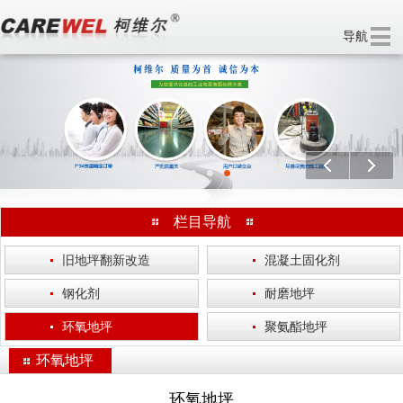
导航
欢迎访问 无锡柯维尔涂装工程有限公司 官方网站！
分享：
上一个
下一
栏目导航
·
旧地坪翻新改造
·
混凝土固化剂
·
钢化剂
·
耐磨地坪
·
环氧地坪
·
聚氨酯地坪
环氧地坪
环氧地坪