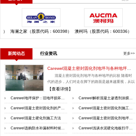
之家（股票代码：600398）
澳柯玛（股票代码：600336）
安靠智电（
新闻动态
行业资讯
更多>>
Carewel混凝土密封固化剂地坪与各种地坪的比较
混凝土密封固化剂地坪与各种地坪的比较 随着时
代的进步，人们对走在脚下的路面是越来越重视，从以
前的泥土地面到水泥地面、水磨石地面再到现在很受欢
【查看详情】
迎的环氧地坪地面和混凝土密封固化剂地面。看着这些
Carewel地坪保护：旧地坪损坏原因
Carewel解析混凝土渗透剂涂膜的干燥条件的内容
地面的转变，就知道我们的祖国在不断的进步。而这么
多地面哪种是最好呢?下面我一起来比较下吧。
Carewel混凝土密封固化剂的产品功能分析
Carewel混凝土密封固化剂施工中的重要设备
1、水泥地面 使用一段时间后，地面会出现不同程度的
Carewel混凝土硬化剂施工方法
翻砂、起尘现象，随着使用年限的增长，加上碳化、水
Carewel混凝土密封固化剂地坪特点及应用
侵蚀和风化的作用
Carewel选购防水补漏材料时候要注意的三点
Carewel浅谈水泥硬化地板扫干净的处理方法