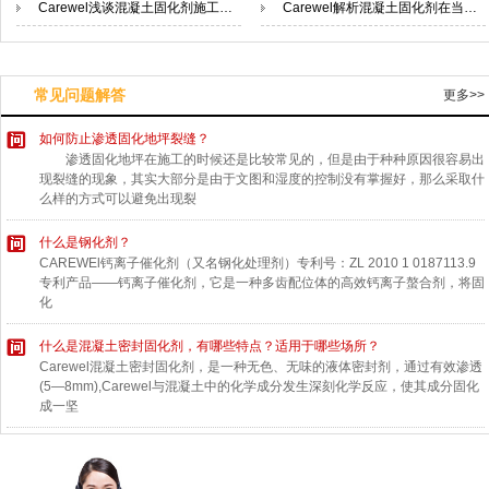
Carewel浅谈混凝土固化剂施工工艺的擦涂法
Carewel解析混凝土固化剂在当今的发展的原因
常见问题解答
更多>>
如何防止渗透固化地坪裂缝？
渗透固化地坪在施工的时候还是比较常见的，但是由于种种原因很容易出
现裂缝的现象，其实大部分是由于文图和湿度的控制没有掌握好，那么采取什
么样的方式可以避免出现裂
什么是钢化剂？
CAREWEl钙离子催化剂（又名钢化处理剂）专利号：ZL 2010 1 0187113.9
专利产品——钙离子催化剂，它是一种多齿配位体的高效钙离子螯合剂，将固
化
什么是混凝土密封固化剂，有哪些特点？适用于哪些场所？
Carewel混凝土密封固化剂，是一种无色、无味的液体密封剂，通过有效渗透
(5—8mm),Carewel与混凝土中的化学成分发生深刻化学反应，使其成分固化
成一坚