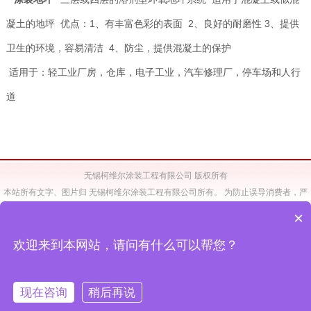
凝土的地坪 优点：1、有丰富色彩的表面 2、良好的耐磨性 3、提供
卫生的环境，容易清洁 4、防尘，提供混凝土的保护
适用于：轻工业厂房，仓库，电子工业，汽车修理厂，停车场和人行
道
无锡柯维尔涂装工程有限公司 版权所有
本站所有文字、图片归 无锡柯维尔涂装工程有限公司所有。 为防止误导消费者，严
禁非本公司分销体系未经本公司同意擅自下载、 转载用于非柯维尔涂装工程有限公司
×
的网页、宣传册。
如有违规，本公司将诉之法律。 Copyright (C)2017 Wuxi Carewel Paints
欢迎来到本网站，请问有什么可以帮您？
Engineering Co.,Ltd.All Rights Reserved.
备案号：
苏ICP备11040760号-1
无锡网站制作
：
无锡和诚科技
免责声明
现在咨询
稍后再说
苏公网安备 32021402000310号