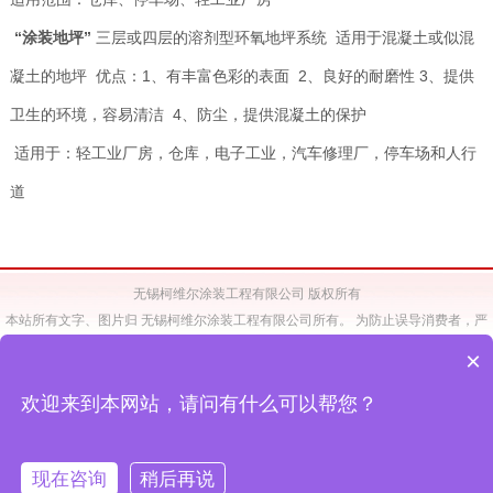
“涂装地坪”
三层或四层的溶剂型环氧地坪系统 适用于混凝土或似混
凝土的地坪 优点：1、有丰富色彩的表面 2、良好的耐磨性 3、提供
卫生的环境，容易清洁 4、防尘，提供混凝土的保护
适用于：轻工业厂房，仓库，电子工业，汽车修理厂，停车场和人行
道
无锡柯维尔涂装工程有限公司 版权所有
本站所有文字、图片归 无锡柯维尔涂装工程有限公司所有。 为防止误导消费者，严
禁非本公司分销体系未经本公司同意擅自下载、 转载用于非柯维尔涂装工程有限公司
×
的网页、宣传册。
如有违规，本公司将诉之法律。 Copyright (C)2017 Wuxi Carewel Paints
欢迎来到本网站，请问有什么可以帮您？
Engineering Co.,Ltd.All Rights Reserved.
备案号：
苏ICP备11040760号-1
无锡网站制作
：
无锡和诚科技
免责声明
现在咨询
稍后再说