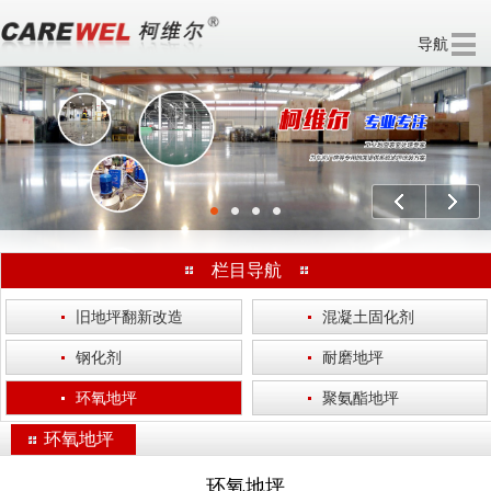
导航
欢迎访问 无锡柯维尔涂装工程有限公司 官方网站！
分享：
上一个
下一
栏目导航
·
旧地坪翻新改造
·
混凝土固化剂
·
钢化剂
·
耐磨地坪
·
环氧地坪
·
聚氨酯地坪
环氧地坪
环氧地坪